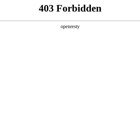
您需要什么帮助？
请填写您的相关情况，我们将及时联系您反馈处
*
公司
*
姓名
*
电话